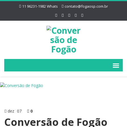
11 96231-1982 Whats
contato@fogaosp.com.br
dez
07
0
Conversão de Fogão