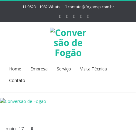
11 96231-1982 Whats
contato@fogaosp.com.br
Home
Empresa
Serviço
Visita Técnica
Contato
maio
17
0