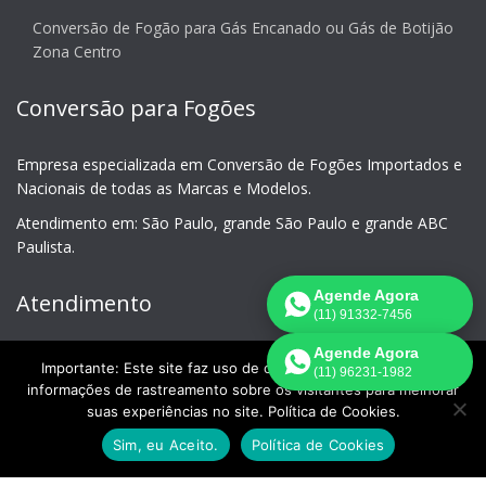
Conversão de Fogão para Gás Encanado ou Gás de Botijão
Zona Centro
Conversão para Fogões
Empresa especializada em Conversão de Fogões Importados e
Nacionais de todas as Marcas e Modelos.
Atendimento em: São Paulo, grande São Paulo e grande ABC
Paulista.
Agende Agora
Atendimento
(11) 91332-7456
Agende Agora
Conversão de Fogão São Paulo
Importante: Este site faz uso de cookies que podem conter
(11) 96231-1982
informações de rastreamento sobre os visitantes para melhorar
Central de Atendimento
suas experiências no site. Política de Cookies.
11 3644-3392
Sim, eu Aceito.
Política de Cookies
Celular - WhatsApp