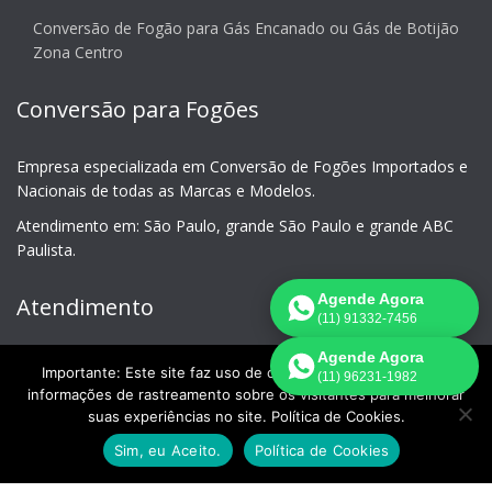
Conversão de Fogão para Gás Encanado ou Gás de Botijão
Zona Centro
Conversão para Fogões
Empresa especializada em Conversão de Fogões Importados e
Nacionais de todas as Marcas e Modelos.
Atendimento em: São Paulo, grande São Paulo e grande ABC
Paulista.
Agende Agora
Atendimento
(11) 91332-7456
Agende Agora
Conversão de Fogão São Paulo
Importante: Este site faz uso de cookies que podem conter
(11) 96231-1982
informações de rastreamento sobre os visitantes para melhorar
Central de Atendimento
suas experiências no site. Política de Cookies.
11 3644-3392
Sim, eu Aceito.
Política de Cookies
Celular - WhatsApp