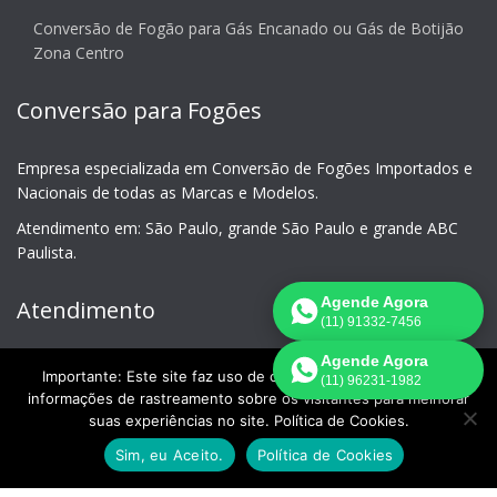
Conversão de Fogão para Gás Encanado ou Gás de Botijão
Zona Centro
Conversão para Fogões
Empresa especializada em Conversão de Fogões Importados e
Nacionais de todas as Marcas e Modelos.
Atendimento em: São Paulo, grande São Paulo e grande ABC
Paulista.
Agende Agora
Atendimento
(11) 91332-7456
Agende Agora
Conversão de Fogão São Paulo
Importante: Este site faz uso de cookies que podem conter
(11) 96231-1982
informações de rastreamento sobre os visitantes para melhorar
Central de Atendimento
suas experiências no site. Política de Cookies.
11 3644-3392
Sim, eu Aceito.
Política de Cookies
Celular - WhatsApp