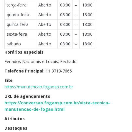
terça-feira
Aberto
08:00
–
18:00
quarta-feira
Aberto
08:00
–
18:00
quinta-feira
Aberto
08:00
–
18:00
sexta-feira
Aberto
08:00
–
18:00
sábado
Aberto
08:00
–
18:00
Horários especiais
Feriados Nacionais e Locais: Fechado
Telefone Principal:
11 3713-7665
Site
https://manutencao.fogaosp.com.br
URL de agendamento
https://conversao.fogaosp.com.br/vista-tecnica-
manutencao-de-fogao.html
Atributos
Destaques