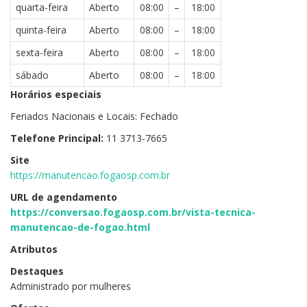
quarta-feira
Aberto
08:00
–
18:00
quinta-feira
Aberto
08:00
–
18:00
sexta-feira
Aberto
08:00
–
18:00
sábado
Aberto
08:00
–
18:00
Horários especiais
Feriados Nacionais e Locais: Fechado
Telefone Principal:
11 3713-7665
Site
https://manutencao.fogaosp.com.br
URL de agendamento
https://conversao.fogaosp.com.br/vista-tecnica-
manutencao-de-fogao.html
Atributos
Destaques
Administrado por mulheres