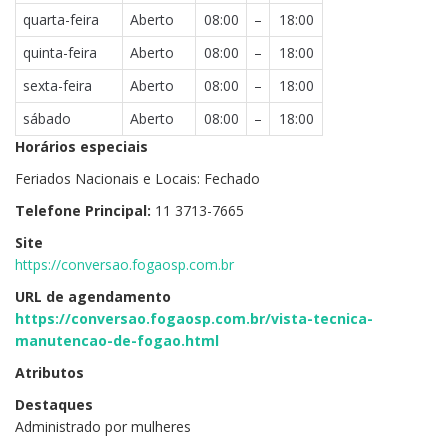
quarta-feira
Aberto
08:00
–
18:00
quinta-feira
Aberto
08:00
–
18:00
sexta-feira
Aberto
08:00
–
18:00
sábado
Aberto
08:00
–
18:00
Horários especiais
Feriados Nacionais e Locais: Fechado
Telefone Principal:
11 3713-7665
Site
https://conversao.fogaosp.com.br
URL de agendamento
https://conversao.fogaosp.com.br/vista-tecnica-
manutencao-de-fogao.html
Atributos
Destaques
Administrado por mulheres